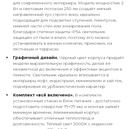
для современного интерьера. Модель мощностью 2
Вт и световым потоком 230 лм создаёт мягкий
направленный луч строго вниз, идеально
подходящий для подсветки ступеней, плинтусов,
нижней части стен или зонирования пола.
Благодаря степени защиты IP54 светильник
защищён от пыли и влаги, поэтому его можно
устанавливать в ванных комнатах, прихожих, на
лестницах и террасах.
Графичный дизайн.
Чёрный цвет корпуса придаёт
модели выразительную графичность, делая её
незаметной до включения и эффектным акцентом в
темноте. Светильник идеально вписывается в
интерьеры лофт, индастриал, минимализм и хай-тек,
подчёркивая их урбанистический характер.
Комплект «всё включено».
В комплекте
установочный стакан и блок питания – достаточно
подготовить отверстие 79×79 мм, и монтаж займёт
минимум времени. Алюминиевый корпус
обеспечивает отличный теплоотвод и
долговечность. Тёплый свет 3000K с индексом